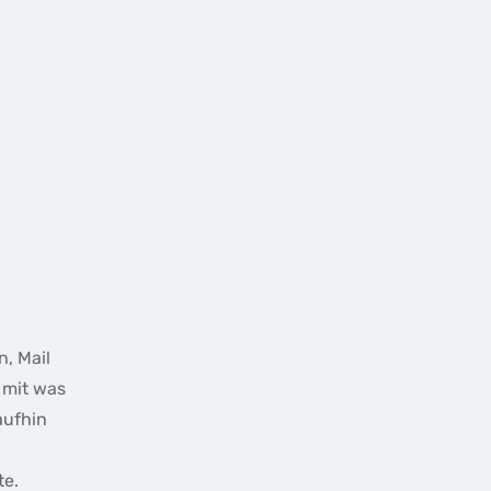
n, Mail
 mit was
aufhin
te.