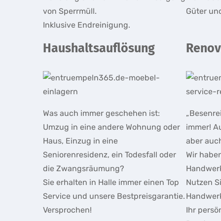
von Sperrmüll.
Güter un
Inklusive Endreinigung.
Haushaltsauflösung
Renov
Was auch immer geschehen ist:
„Besenre
Umzug in eine andere Wohnung oder
immer! A
Haus, Einzug in eine
aber auc
Seniorenresidenz, ein Todesfall oder
Wir habe
die Zwangsräumung?
Handwerk
Sie erhalten in Halle immer einen Top
Nutzen S
Service und unsere Bestpreisgarantie.
Handwerk
Versprochen!
Ihr persö