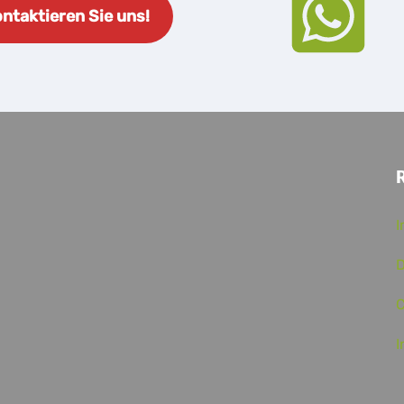
ntaktieren Sie uns!
D
C
I