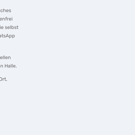
liches
enfrei
ie selbst
atsApp
ellen
n Halle.
Ort,
n