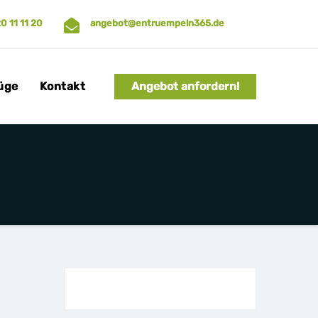
20 11 11 20
angebot@entruempeln365.de
üge
Kontakt
Angebot anfordern!