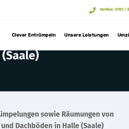
Hotline: 0151 / 
Clever Entrümpeln
Unsere Leistungen
Umz
 (Saale)
rümpelungen sowie Räumungen von
n und Dachböden
in Halle (Saale)