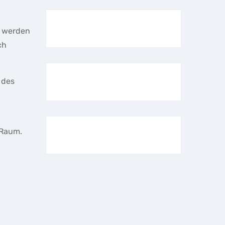
t werden
ch
 des
 Raum.