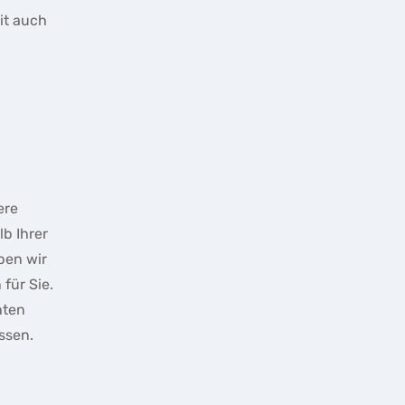
eit auch
ere
b Ihrer
ben wir
für Sie.
hten
ssen.