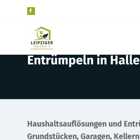
Zum
Inhalt
springen
Entrümpeln in Halle
Haushaltsauflösungen und Ent
Grundstücken, Garagen, Keller