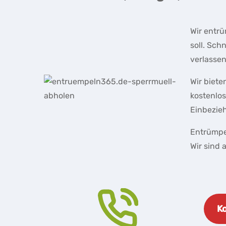
Wir entrü
soll. Sch
verlassen
Wir biete
kostenlo
Einbezie
Entrümpe
Wir sind 
Ko