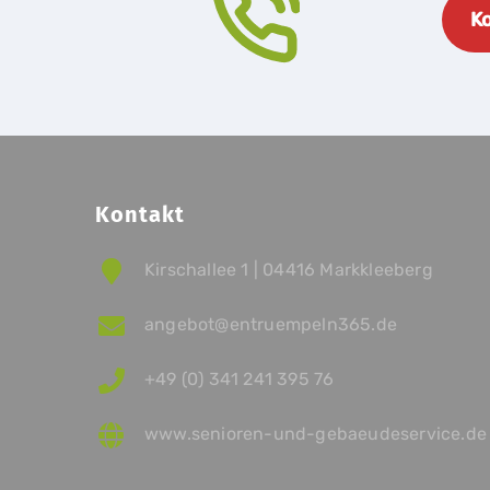
Ko
Kontakt
Kirschallee 1 | 04416 Markkleeberg
angebot@entruempeln365.de
+49 (0) 341 241 395 76
www.senioren-und-gebaeudeservice.de